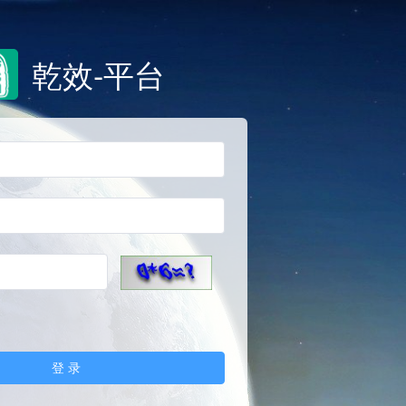
乾效-平台
登 录